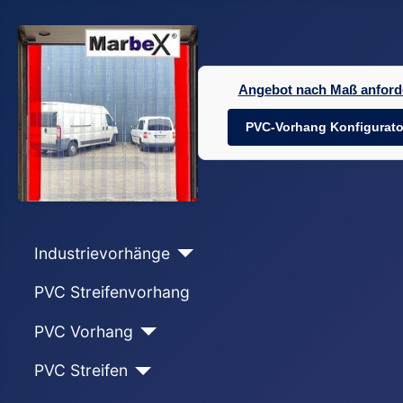
Angebot nach Maß anford
PVC-Vorhang Konfigurato
Industrievorhänge
PVC Streifenvorhang
PVC Vorhang
PVC Streifen