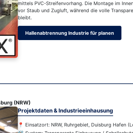
mittels PVC-Streifenvorhang. Die Montage im Inne
vor Staub und Zugluft, während die volle Transpare
bleibt.
Hallenabtrennung Industrie für planen
sburg (NRW)
Projektdaten & Industrieeinhausung
📍 Einsatzort: NRW, Ruhrgebiet, Duisburg Hafen (
🛠️ System: Transparente Einhausung / Schallsch