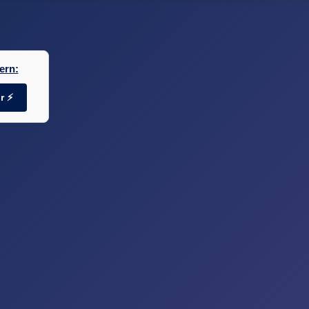
ern:
r ⚡