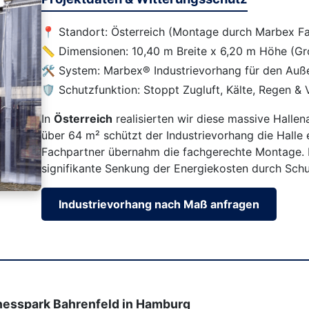
📍 Standort: Österreich (Montage durch Marbex Fa
📏 Dimensionen: 10,40 m Breite x 6,20 m Höhe (Gr
🛠️ System: Marbex® Industrievorhang für den Auß
🛡️ Schutzfunktion: Stoppt Zugluft, Kälte, Regen & 
In
Österreich
realisierten wir diese massive Halle
über 64 m² schützt der Industrievorhang die Halle 
Fachpartner übernahm die fachgerechte Montage. D
signifikante Senkung der Energiekosten durch Schut
Industrievorhang nach Maß anfragen
nesspark Bahrenfeld in Hamburg