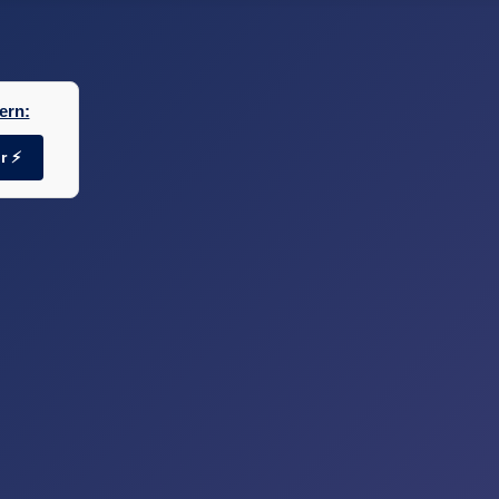
ern:
r ⚡