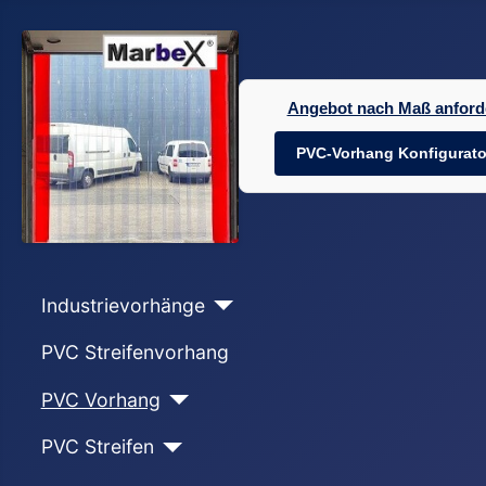
Angebot nach Maß anford
PVC-Vorhang Konfigurato
Industrievorhänge
PVC Streifenvorhang
PVC Vorhang
PVC Streifen