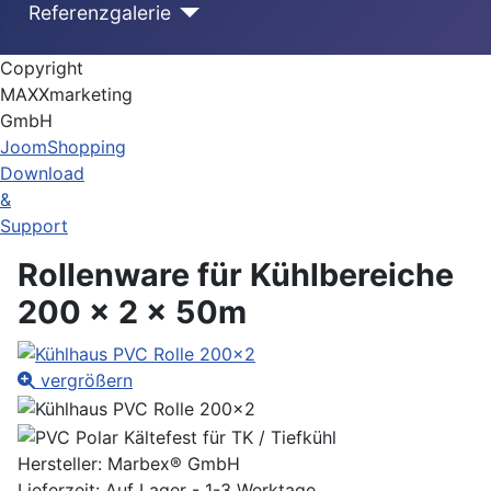
Referenzgalerie
Copyright
MAXXmarketing
GmbH
JoomShopping
Download
&
Support
Rollenware für Kühlbereiche
200 x 2 x 50m
vergrößern
Hersteller:
Marbex® GmbH
Lieferzeit: Auf Lager - 1-3 Werktage