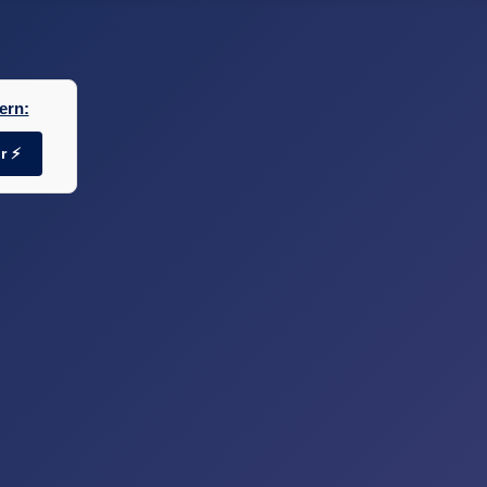
ern:
r ⚡