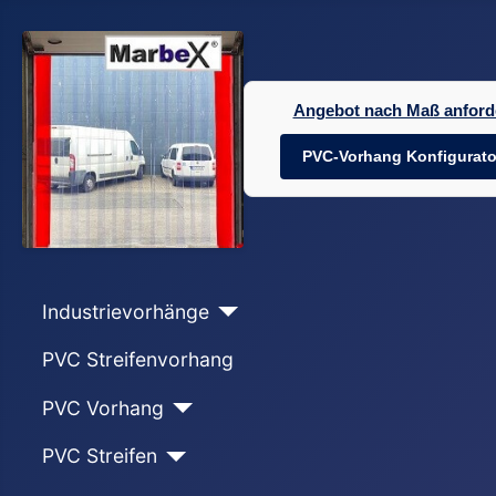
Angebot nach Maß anford
PVC-Vorhang Konfigurato
Industrievorhänge
PVC Streifenvorhang
PVC Vorhang
PVC Streifen