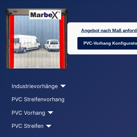
Angebot nach Maß anford
PVC-Vorhang Konfigurato
Industrievorhänge
PVC Streifenvorhang
PVC Vorhang
PVC Streifen