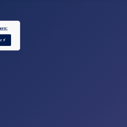
ern:
r ⚡